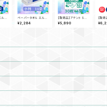
エルヴ
ペーパータオル エルヴ
【取寄品】アテント Sケ
【取寄
ート／
ェール エコスマート／
ア 夜1枚安心パッドふつ
プ止め
¥2,284
¥5,890
¥6,2
0枚）日
小判／14袋（200枚）日
うタイプ 30枚入×4袋
シート
手拭き
本製 高品質 お手拭き
大王製紙 介護 業務用
王製紙
吸水性
業務用 家庭用 吸水性
【ケース販売】◎送料無
ース販
台 21
備品 買置き 洗面台 21
料（一部地域を除く）
（一部
地域送
000698 一部地域送
料無料