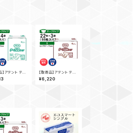
品】アテント テー
【取寄品】アテント テー
タイプ L オムツ
プ止めタイプ S オムツ
13
¥6,220
 20枚入×4袋 大
シート 20枚入×4袋 大
 介護 業務用【ケ
王製紙 介護 業務用【ケ
売】◎送料無料
ース販売】◎送料無料
地域を除く）
（一部地域を除く）