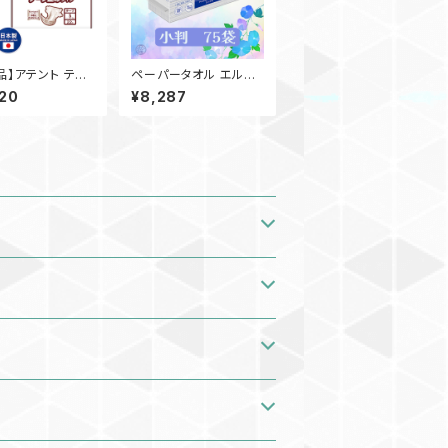
品】アテント テー
ペーパータオル エルヴ
タイプ S オムツ
ェール エコスマート／
20
¥8,287
 20枚入×4袋 大
小判／75袋（200枚）日
 介護 業務用【ケ
本製 高品質 お手拭き
売】◎送料無料
業務用 家庭用 吸水性
地域を除く）
備品 買置き 洗面台 21
000698 一部地域送
料無料