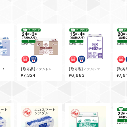
 Rケ
【取寄品】アテント Rケ
【取寄品】アテント テー
【取寄
ットテー
ア スーパーフィットテー
プ止めタイプ LL オムツ
プ止め
¥7,324
¥6,983
¥7,9
プ S 24枚入×3袋 大王
シート 15枚入×4袋 大
シート
 【ケー
製紙 介護 業務用 【ケー
王製紙 介護 業務用【ケ
王製紙
料（一
ス販売】◎送料無料（一
ース販売】◎送料無料
ース販
部地域を除く）
（一部地域を除く）
（一部