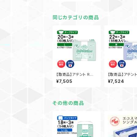
王製紙 介護 業務用【ケ
ース販売】◎送料無料
（一部地域を除く）
同じカテゴリの商品
【取寄品】アテント Rケ
【取寄品】アテント
ア スーパーフィットテー
ア スーパーフィ
¥7,505
¥7,524
プ L 20枚入×3袋 大王
プ M 22枚入×3袋 大王
製紙 介護 業務用 【ケー
製紙 介護 業務用
ス販売】◎送料無料（一
ス販売】◎送料無
部地域を除く）
部地域を除く）
その他の商品