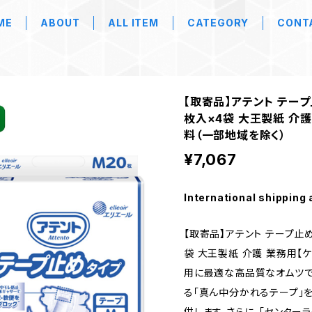
ME
ABOUT
ALL ITEM
CATEGORY
CONT
【取寄品】アテント テープ
枚入×4袋 大王製紙 介
料（一部地域を除く）
¥7,067
International shipping 
【取寄品】アテント テープ止め
袋 大王製紙 介護 業務用【
用に最適な高品質なオムツで
る「真ん中分かれるテープ」
供します。さらに、「センター