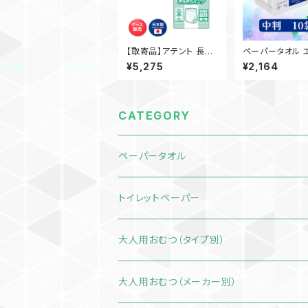
【取寄品】アテント 長時
ペーパータオル 
間さらさらパンツ L-LL
ェール エコスマ
¥5,275
¥2,164
18枚入×3袋 大王製紙
中判／10袋（20
介護 業務用 【ケース販
本製 高品質 お
売】◎送料無料（一部地
業務用 家庭用 
域を除く）
備品 買置き 洗面
000697 一部
CATEGORY
料無料
ペーパータオル
エリエール スマートタイプ ダブル
トイレットペーパー
中判サイズ
エルヴェール エコスマート
シングル
大人用おむつ（タイプ別）
小判サイズ
中判サイズ
ダブル
テープタイプ
大人用おむつ（メーカー別）