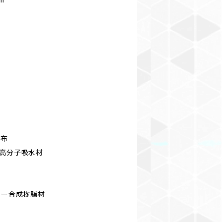
織布
、高分子吸水材
マー合成樹脂材