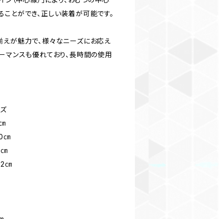
ることができ、正しい装着が可能です。
揃えが魅力で、様々なニーズにお応え
ォーマンスも優れており、長時間の使用
イズ
㎝
0㎝
5㎝
2㎝
m