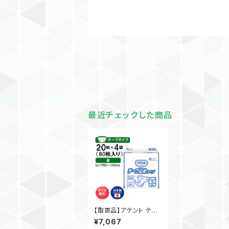
最近チェックした商品
【取寄品】アテント テー
プ止めタイプ M オムツ
¥7,067
シート 20枚入×4袋 大