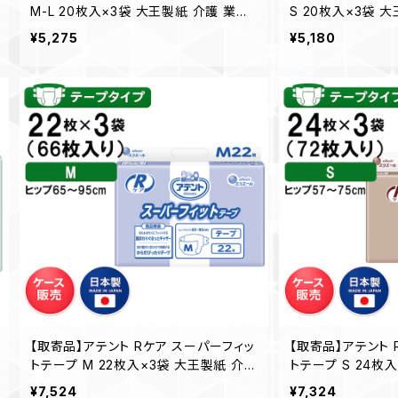
M-L 20枚入×3袋 大王製紙 介護 業務
S 20枚入×3袋 
用 【ケース販売】◎送料無料（一部地域
【ケース販売】◎送
¥5,275
¥5,180
を除く）
除く）
【取寄品】アテント Rケア スーパーフィッ
【取寄品】アテント 
トテープ M 22枚入×3袋 大王製紙 介護
トテープ S 24枚
業務用 【ケース販売】◎送料無料（一部
業務用 【ケース販
¥7,524
¥7,324