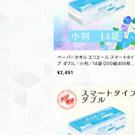
ペーパータオル エリエール スマートタイ
プ ダブル／小判／14袋（200組400枚）
日本製 高品質 お手拭き 業務用 家庭用
¥2,451
お客様用 吸水性 備品 買置き 洗面台 2
1001288 一部地域送料無料