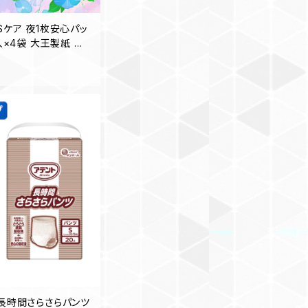
Sケア 夜1枚安心パッ
枚入×4袋 大王製紙 介
ス販売】◎送料無料（一
 長時間さらさらパンツ