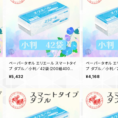
ペーパータオル エリエール スマートタイ
ペーパータオル エ
プ ダブル／小判／42袋（200組400枚）
プ ダブル／小判／2
日本製 高品質 お手拭き 業務用 家庭用
日本製 高品質 お
¥5,432
¥4,168
お客様用 吸水性 備品 買置き 洗面台 2
お客様用 吸水性 備
1001288 一部地域送料無料
1001288 一部