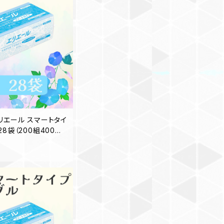
リエール スマートタイ
8袋（200組400枚）
手拭き 業務用 家庭用
品 買置き 洗面台 2
地域送料無料