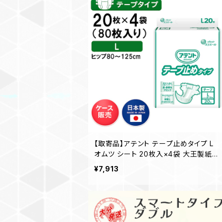
【取寄品】アテント テープ止めタイプ L
オムツ シート 20枚入×4袋 大王製紙
介護 業務用【ケース販売】◎送料無料
¥7,913
（一部地域を除く）