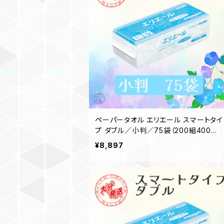
ペーパータオル エリエール スマートタイ
プ ダブル／小判／75袋（200組400枚）
日本製 高品質 お手拭き 業務用 家庭用
¥8,897
お客様用 吸水性 備品 買置き 洗面台 2
1001288 一部地域送料無料