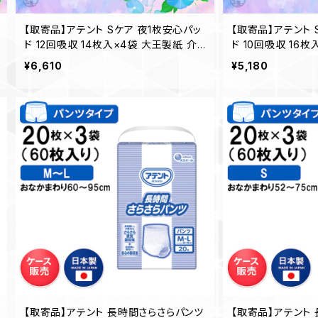
【取寄品】アテント Sケア 夜1枚安心パッ
【取寄品】アテント 
ド 12回吸収 14枚入×4袋 大王製紙 介
ド 10回吸収 16
護 業務用 【ケース販売】◎送料無料（一
護 業務用 【ケー
¥6,610
¥5,180
部地域を除く）
部地域を除く）
【取寄品】アテント 長時間さらさらパンツ
【取寄品】アテント