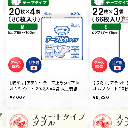
【取寄品】アテント テープ止めタイプ M
【取寄品】アテント 
オムツ シート 20枚入×4袋 大王製紙
オムツ シート 20
介護 業務用【ケース販売】◎送料無料
介護 業務用【ケー
¥7,067
¥6,220
（一部地域を除く）
（一部地域を除く）