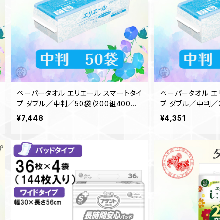
ペーパータオル エリエール スマートタイ
ペーパータオル エ
プ ダブル／中判／50袋（200組400枚）
プ ダブル／中判／2
日本製 高品質 お手拭き 業務用 家庭用
日本製 高品質 お
¥7,448
¥4,351
お客様用 吸水性 備品 買置き 洗面台 2
お客様用 吸水性 備
1001287 一部地域送料無料
1001287 一部