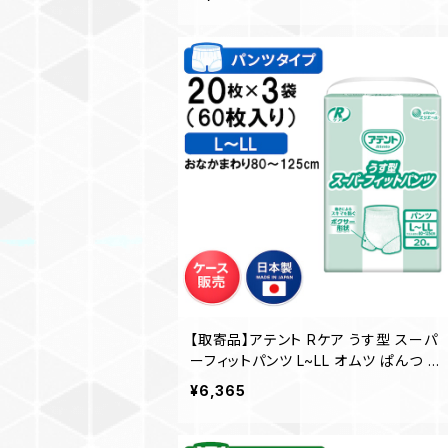
地域を除く）
【取寄品】アテント Rケア うす型 スーパ
ーフィットパンツ L~LL オムツ ぱんつ 2
0枚入×3袋 大王製紙 介護 業務用 【ケ
¥6,365
ース販売】◎送料無料（一部地域を除く）