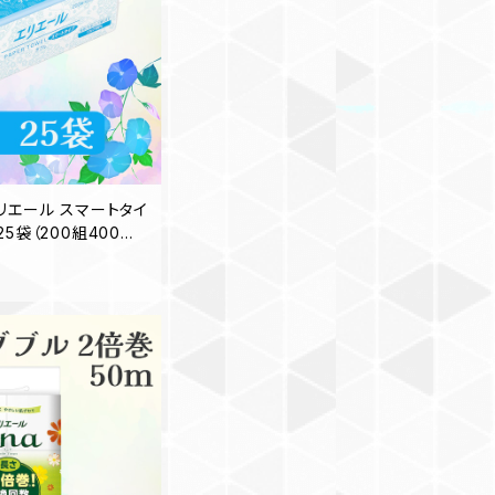
リエール スマートタイ
5袋（200組400枚）
手拭き 業務用 家庭用
品 買置き 洗面台 2
地域送料無料