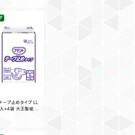
テープ止めタイプ LL
枚入×4袋 大王製紙 介
販売】◎送料無料（一