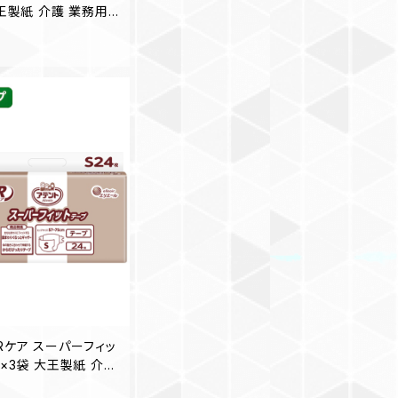
大王製紙 介護 業務用
料無料（一部地域を
Rケア スーパーフィッ
入×3袋 大王製紙 介護
売】◎送料無料（一部