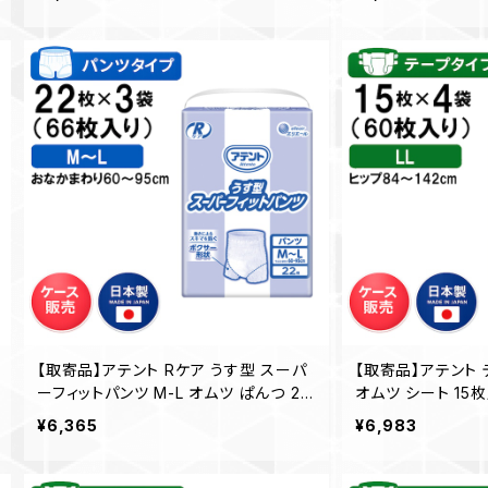
地域を除く）
地域を除く）
【取寄品】アテント Rケア うす型 スーパ
【取寄品】アテント 
ーフィットパンツ M-L オムツ ぱんつ 22
オムツ シート 15
枚入×3袋 大王製紙 介護 業務用 【ケー
護 業務用【ケース
¥6,365
¥6,983
ス販売】◎送料無料（一部地域を除く）
部地域を除く）