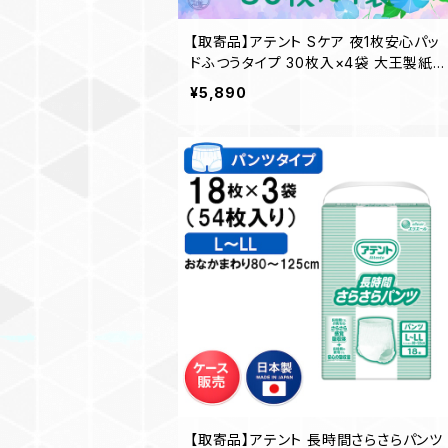
【取寄品】アテント Sケア 夜1枚安心パッ
ドふつうタイプ 30枚入×4袋 大王製紙
介護 業務用 【ケース販売】◎送料無料
¥5,890
（一部地域を除く）
【取寄品】アテント 長時間さらさらパンツ