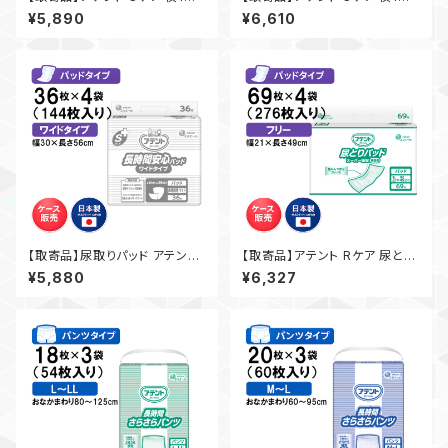
安心パッドふつうタイプ 30枚入
安心パッド 12回吸収 14枚入×4
¥5,890
¥6,610
×4袋 大王製紙 介護 業務用
袋 大王製紙 介護 業務用 【ケー
【ケース販売】◎送料無料（一部
ス販売】◎送料無料（一部地域を
地域を除く）
除く）
【取寄品】尿取りパッド アテント
【取寄品】アテント Rケア 尿とり
Sケア長時間安心パッド ワイドタ
パッド スーパー吸収業務用 6
¥5,880
¥6,327
イプ インナーシート 36枚入×4
9枚入×4袋 大王製紙 介護 【ケ
袋 介護 業務用【ケース販売】◎
ース販売】◎送料無料（一部地
送料無料（一部地域を除く）
域を除く）