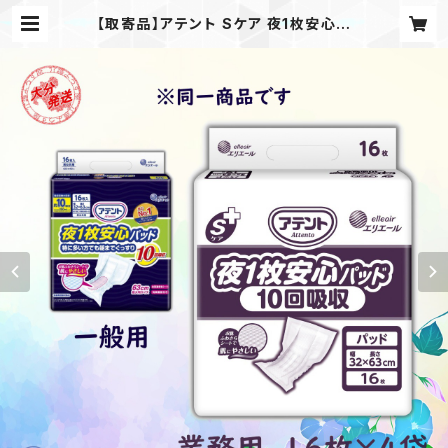
【取寄品】アテント Sケア 夜1枚安心パ
ッド 10回吸収 16枚入×4袋 大王製
紙 介護 業務用 【ケース販売】◎送料
無料（一部地域を除く） | 介護用品の
よろず屋本舗 公式ショップ