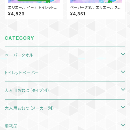
エリエール イーナ トイレットテ
ペーパータオル エリエール スマ
ィッシュー 2倍巻き 50m ダブル
ートタイプ ダブル／中判／25袋
¥4,826
¥4,351
12ロール×4袋 21001131 大王
（200組400枚）日本製 高品質
製紙【ケース販売】
お手拭き 業務用 家庭用 お客様
用 吸水性 備品 買置き 洗面台
21001287 一部地域送料無料
CATEGORY
ペーパータオル
エリエール スマートタイプ ダブル
トイレットペーパー
中判サイズ
エルヴェール エコスマート
シングル
大人用おむつ（タイプ別）
小判サイズ
中判サイズ
ダブル
テープタイプ
大人用おむつ（メーカー別）
小判サイズ
パンツタイプ
アテント
消耗品