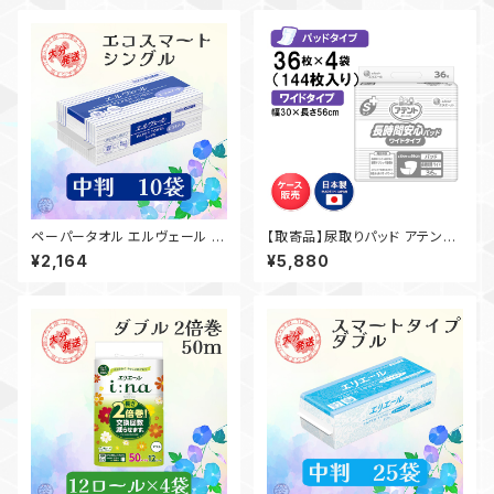
売】21001130 大王製紙
務用 家庭用 吸水性 備品 買置
き 洗面台 21000697 一部地
域送料無料
ペーパータオル エルヴェール エ
【取寄品】尿取りパッド アテント
コスマート／中判／10袋（200
Sケア長時間安心パッド ワイドタ
¥2,164
¥5,880
枚）日本製 高品質 お手拭き 業
イプ インナーシート 36枚入×4
務用 家庭用 吸水性 備品 買置
袋 介護 業務用【ケース販売】◎
き 洗面台 21000697 一部地
送料無料（一部地域を除く）
域送料無料