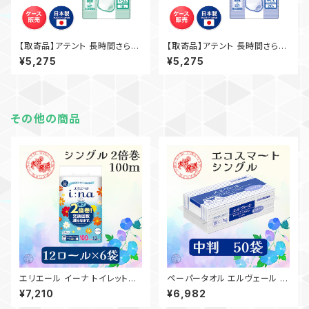
【取寄品】アテント 長時間さらさ
【取寄品】アテント 長時間さらさ
らパンツ L-LL 18枚入×3袋 大
らパンツ M-L 20枚入×3袋 大
¥5,275
¥5,275
王製紙 介護 業務用 【ケース販
王製紙 介護 業務用 【ケース販
売】◎送料無料（一部地域を除
売】◎送料無料（一部地域を除
く）
く）
その他の商品
エリエール イーナ トイレットテ
ペーパータオル エルヴェール エ
ィッシュー 2倍巻き 100m シン
コスマート／中判／50袋（200
¥7,210
¥6,982
グル 12ロール×6袋 【ケース販
枚）日本製 高品質 お手拭き 業