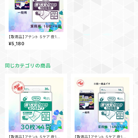
【取寄品】アテント Sケア 夜1枚
安心パッド 10回吸収 16枚入×4
¥5,180
袋 大王製紙 介護 業務用 【ケー
ス販売】◎送料無料（一部地域を
除く）
同じカテゴリの商品
【取寄品】アテント Sケア 夜1枚
【取寄品】アテント Sケア 夜1枚