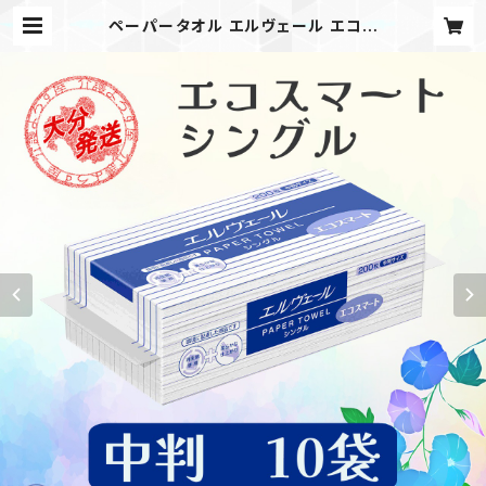
ペーパータオル エルヴェール エコス
マート／中判／10袋（200枚）日本製
高品質 お手拭き 業務用 家庭用 吸水
性 備品 買置き 洗面台 21000697
一部地域送料無料 | 介護用品のよろ
ず屋本舗 公式ショップ