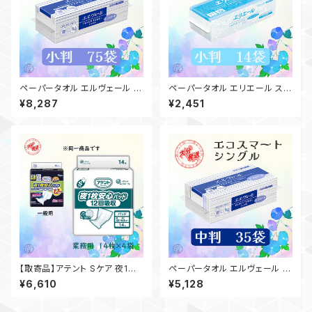
ペーパータオル エルヴェール エ
ペーパータオル エリエール スマ
コスマート／小判／75袋（200
ートタイプ ダブル／小判／14袋
¥8,287
¥2,451
枚）日本製 高品質 お手拭き 業
（200組400枚）日本製 高品質
務用 家庭用 吸水性 備品 買置
お手拭き 業務用 家庭用 お客様
き 洗面台 21000698 一部地
用 吸水性 備品 買置き 洗面台
域送料無料
21001288 一部地域送料無料
【取寄品】アテント Sケア 夜1枚
ペーパータオル エルヴェール エ
安心パッド 12回吸収 14枚入×4
コスマート／中判／35袋（200
¥6,610
¥5,128
袋 大王製紙 介護 業務用 【ケー
枚）日本製 高品質 お手拭き 業
ス販売】◎送料無料（一部地域を
務用 家庭用 吸水性 備品 買置
除く）
き 洗面台 21000697 一部地