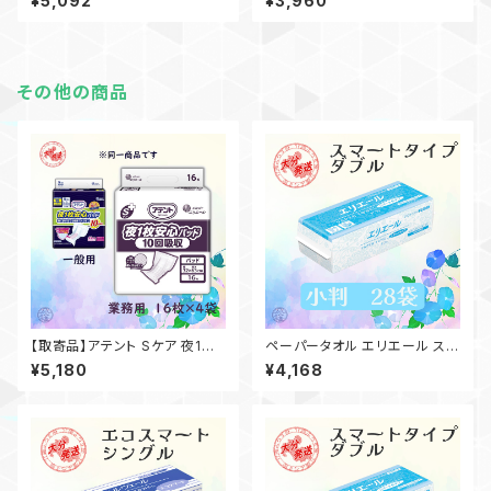
¥5,092
¥3,960
枚）日本製 高品質 お手拭き 業
枚）日本製 高品質 お手拭き 業
務用 家庭用 吸水性 備品 買置
務用 家庭用 吸水性 備品 買置
き 洗面台 21000698 一部地
き 洗面台 21000698 一部地
域送料無料
域送料無料
その他の商品
【取寄品】アテント Sケア 夜1枚
ペーパータオル エリエール スマ
安心パッド 10回吸収 16枚入×4
ートタイプ ダブル／小判／28袋
¥5,180
¥4,168
袋 大王製紙 介護 業務用 【ケー
（200組400枚）日本製 高品質
ス販売】◎送料無料（一部地域を
お手拭き 業務用 家庭用 お客様
除く）
用 吸水性 備品 買置き 洗面台
21001288 一部地域送料無料