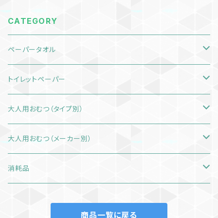
域送料無料
CATEGORY
ペーパータオル
エリエール スマートタイプ ダブル
トイレットペーパー
中判サイズ
エルヴェール エコスマート
シングル
大人用おむつ（タイプ別）
小判サイズ
中判サイズ
ダブル
テープタイプ
大人用おむつ（メーカー別）
小判サイズ
パンツタイプ
アテント
消耗品
テープタイプ
パッドタイプ
ネピアテンダー
マスク
商品一覧に戻る